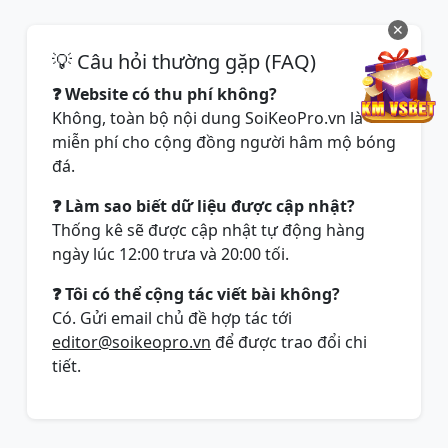
✕
💡 Câu hỏi thường gặp (FAQ)
❓ Website có thu phí không?
Không, toàn bộ nội dung SoiKeoPro.vn là
miễn phí cho cộng đồng người hâm mộ bóng
đá.
❓ Làm sao biết dữ liệu được cập nhật?
Thống kê sẽ được cập nhật tự động hàng
ngày lúc 12:00 trưa và 20:00 tối.
❓ Tôi có thể cộng tác viết bài không?
Có. Gửi email chủ đề hợp tác tới
editor@soikeopro.vn
để được trao đổi chi
tiết.