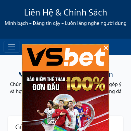
Liên Hệ & Chính Sách
Minh bạch – Đáng tin cậy – Luôn lắng nghe người dùng
×
📞 Liên hệ với SoiKeoPro.vn
Chúng tôi luôn sẵn sàng tiếp nhận phản hồi, góp ý
và hợp tác từ người đọc, đối tác về dữ liệu bóng đá
hoặc nội dung chuyên môn.
Gửi liên hệ nhanh