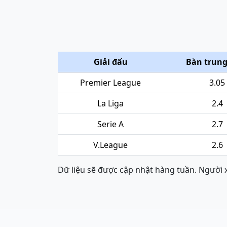
Giải đấu
Bàn trung
Premier League
3.05
La Liga
2.4
Serie A
2.7
V.League
2.6
Dữ liệu sẽ được cập nhật hàng tuần. Người x