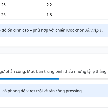
26
2.2
26
1.8
ó độ ổn định cao – phù hợp với chiến lược chọn
Xỉu hiệp 1
.
 ngự phản công. Mức bàn trung bình thấp nhưng tỷ lệ thắng 
ội có phong độ vượt trội về tấn công pressing.