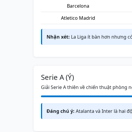
Barcelona
Atletico Madrid
Nhận xét:
La Liga ít bàn hơn nhưng c
Serie A (Ý)
Giải Serie A thiên về chiến thuật phòng
Đáng chú ý:
Atalanta và Inter là hai đ