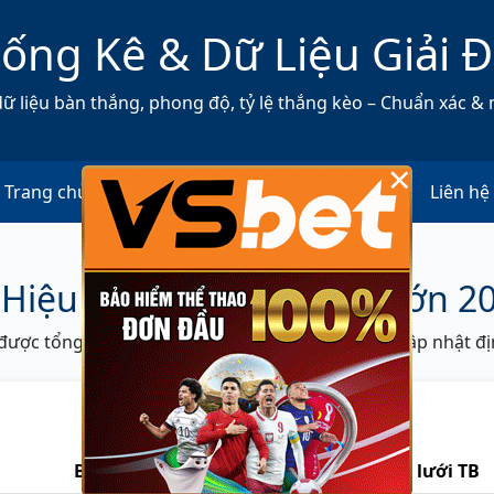
ống Kê & Dữ Liệu Giải 
ữ liệu bàn thắng, phong độ, tỷ lệ thắng kèo – Chuẩn xác &
×
Trang chủ
Tỷ lệ hôm nay
Phân tích
Thống kê
Liên hệ
 Hiệu Suất Các Giải Đấu Lớn 2
được tổng hợp từ các trận chính thức gần nhất, cập nhật đ
Bàn thắng TB
Bị thủng lưới TB